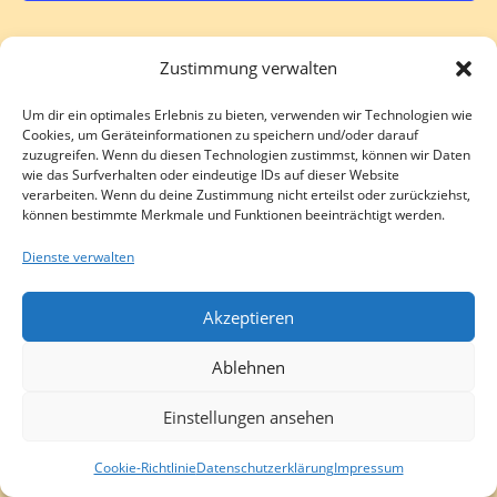
w
t
a
ä
a
l
h
Zustimmung verwalten
l
t
l
u
t
e
Um dir ein optimales Erlebnis zu bieten, verwenden wir Technologien wie
n
Cookies, um Geräteinformationen zu speichern und/oder darauf
u
n
zuzugreifen. Wenn du diesen Technologien zustimmst, können wir Daten
g
n
.
wie das Surfverhalten oder eindeutige IDs auf dieser Website
A
verarbeiten. Wenn du deine Zustimmung nicht erteilst oder zurückziehst,
g
n
können bestimmte Merkmale und Funktionen beeinträchtigt werden.
e
s
Dienste verwalten
n
i
S
c
Akzeptieren
u
h
Datenschutzerklärung
Impressum
Cookie-Richtlinie (EU)
t
c
German
Facebook
Instagram
Ablehnen
▼
e
h
Copyright - WordPress Theme by OceanWP
n
Einstellungen ansehen
e
-
u
N
Cookie-Richtlinie
Datenschutzerklärung
Impressum
n
a