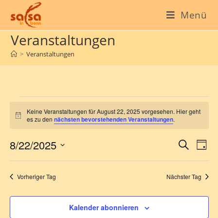
Menü
Veranstaltungen
>
Veranstaltungen
Keine Veranstaltungen für August 22, 2025 vorgesehen. Hier geht
H
es zu den
nächsten bevorstehenden Veranstaltungen
.
i
n
8/22/2025
V
V
w
S
T
e
e
u
e
i
D
a
c
s
r
r
g
a
h
Vorheriger Tag
Nächster Tag
a
t
a
e
n
u
n
s
m
Kalender abonnieren
s
t