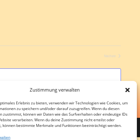
t
n
u
g
n
A
g
n
e
s
n
i
S
c
Nächste
Veranstaltungen
u
h
t
c
e
h
n
e
Zustimmung verwalten
-
u
N
optimales Erlebnis zu bieten, verwenden wir Technologien wie Cookies, um
n
a
mationen zu speichern und/oder darauf zuzugreifen. Wenn du diesen
d
n zustimmst, können wir Daten wie das Surfverhalten oder eindeutige IDs
v
Website verarbeiten. Wenn du deine Zustimmung nicht erteilst oder
A
i
Cookie-Richtlinie (EU)
Facebook
Instagram
t, können bestimmte Merkmale und Funktionen beeinträchtigt werden.
n
g
walten