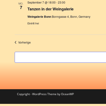
e
September 7 @ 18:00
-
23:00
MO.
7
n
Tanzen in der Weingalerie
.
Weingalerie Bonn
Bonngasse 4, Bonn, Germany
Eintritt frei
Veranstaltungen
Vorherige
Copyright - WordPress Theme by OceanWP