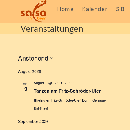
Home
Kalender
SiB
Veranstaltungen
Anstehend
D
August 2026
a
t
August 9 @ 17:00
-
21:00
SO.
u
9
Tanzen am Fritz-Schröder-Ufer
m
Rheinufer
Fritz-Schröder-Ufer, Bonn, Germany
w
Eintritt frei
ä
h
September 2026
l