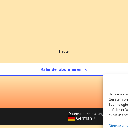
Heute
Kalender abonnieren
Um dir ein 
Geräteinfor
Technologie
auf dieser 
Datenschutzerklärung
Impressum
zurückziehs
German
▼
Dienste ver