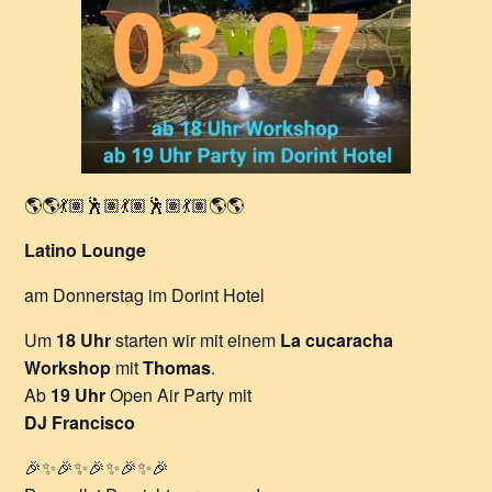
🌎🌎💃🏽🕺🏽💃🏽🕺🏽💃🏽🌎🌎
Latino Lounge
am Donnerstag im Dorint Hotel
Um
18 Uhr
starten wir mit einem
La cucaracha
Workshop
mit
Thomas
.
Ab
19 Uhr
Open Air Party mit
DJ Francisco
🎉✨🎉✨🎉✨🎉✨🎉