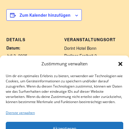
Zum Kalender hinzufügen
DETAILS
VERANSTALTUNGSORT
Datum:
Dorint Hotel Bonn
Juli 3, 2025
Berliner Freiheit 2
Bonn
,
53111
Germany
Zeit:
Zustimmung verwalten
Google Karte anzeigen
18:00
Um dir ein optimales Erlebnis zu bieten, verwenden wir Technologien wie
Veranstaltungsort-Website
Cookies, um Geräteinformationen zu speichern und/oder darauf
anzeigen
zuzugreifen. Wenn du diesen Technologien zustimmst, können wir Daten
wie das Surfverhalten oder eindeutige IDs auf dieser Website
verarbeiten. Wenn du deine Zustimmung nicht erteilst oder zurückziehst,
können bestimmte Merkmale und Funktionen beeinträchtigt werden.
Salsa in der Weingalerie
Salsa Boot Köln
Dienste verwalten
Akzeptieren