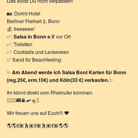
Das sollst Du nicht verpassen!
🏡: Dorint Hotel
Berliner Freiheit 2, Bonn
💰: freeeeee!
✅:
Salsa in Bonn e.V
vor Ort
✅: Toiletten
✅: Cocktails und Leckereien
✅ Sand für Beachfeeling
✨
Am Abend werde ich Salsa Boot Karten für Bonn
(reg.25€, erm.10€) und Köln(33 €) verkaufen.
✨
Ihr könnt direkt vom Rheinufer kommen.
🚴🏿‍♂️🚎🚆🛩️🛸⛵
Wir freuen uns auf Euch!!! ❤️
🌎🌎💃🏽🕺🏽💃🏽🕺🏽💃🏽🌎🌎