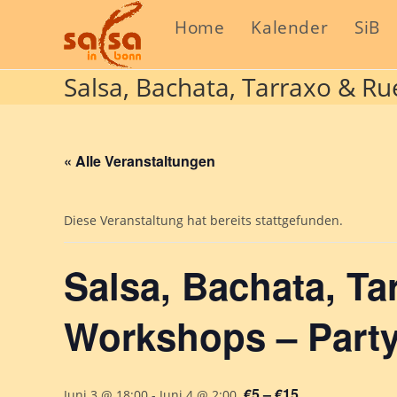
Home
Kalender
SiB
Salsa, Bachata, Tarraxo & R
« Alle Veranstaltungen
Diese Veranstaltung hat bereits stattgefunden.
Salsa, Bachata, T
Workshops – Part
€5 – €15
Juni 3 @ 18:00
-
Juni 4 @ 2:00