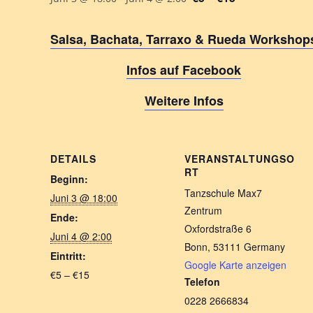
Salsa, Bachata, Tarraxo & Rueda Workshop
Infos auf Facebook
Weitere Infos
DETAILS
VERANSTALTUNGSO
RT
Beginn:
Tanzschule Max7
Juni 3 @ 18:00
Zentrum
Ende:
Oxfordstraße 6
Juni 4 @ 2:00
Bonn
,
53111
Germany
Eintritt:
Google Karte anzeigen
€5 – €15
Telefon
0228 2666834