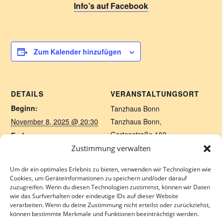
Info’s auf Facebook
Zum Kalender hinzufügen
DETAILS
VERANSTALTUNGSORT
Beginn:
Tanzhaus Bonn
November 8, 2025 @ 20:30
Tanzhaus Bonn,
Gartenstraße 102
Ende:
Bonn
,
53225
Germany
Zustimmung verwalten
November 9, 2025 @ 2:00
Google Karte anzeigen
Eintritt:
Um dir ein optimales Erlebnis zu bieten, verwenden wir Technologien wie
Veranstaltungsort-Website
€10 – €14
Cookies, um Geräteinformationen zu speichern und/oder darauf
anzeigen
zuzugreifen. Wenn du diesen Technologien zustimmst, können wir Daten
wie das Surfverhalten oder eindeutige IDs auf dieser Website
verarbeiten. Wenn du deine Zustimmung nicht erteilst oder zurückziehst,
können bestimmte Merkmale und Funktionen beeinträchtigt werden.
Tanzen im Café Especial
SiB Weihnachtsfeier 2025